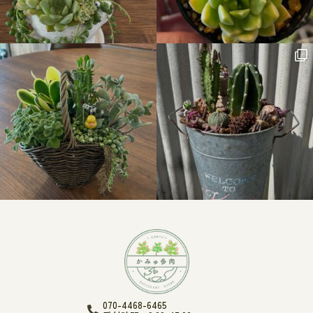
070-4468-6465