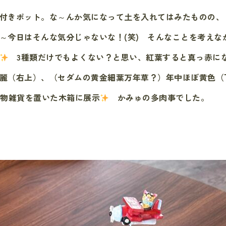
付きポット。な～んか気になって土を入れてはみたものの、
～今日はそんな気分じゃないな！(笑) そんなことを考えな
3種類だけでもよくない？と思い、紅葉すると真っ赤に
麗（右上）、（セダムの黄金細葉万年草？）年中ほぼ黄色（
物雑貨を置いた木箱に展示
かみゅの多肉事でした。